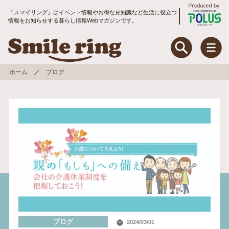
『スマイリング』はイベント情報やお得な豆知識など生活に役立つ
情報をお知らせする暮らし情報Webマガジンです。
Smile ring Produce
Smile ring
ホーム
ブログ
特集
住まいのお手入れ&リフォーム
暮らしのお役立ちコラム
地域コミュニティ
トピックス
入居者アンケート
ブログ
2024/03/01