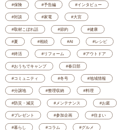
#保険
#予告編
#インタビュー
#対談
#家電
#大宮
#取材こぼれ話
#節約
#健康
#夏
#相続
#AI
#レシピ
#終活
#リフォーム
#アウトドア
#おうちでキャンプ
#春日部
#コミュニティ
#冬号
#地域情報
#分譲地
#整理収納
#料理
#防災・減災
#メンテナンス
#お庭
#プレゼント
#参加企画
#住まい
#暮らし
#コラム
#グルメ