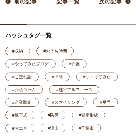
記事一覧
前の記事
次の記事
ハッシュタグ一覧
#収納
#おうち時間
#やってみたブログ
#介護
#こぼれ話
#掃除
#つくってみた
#介護コラム
#越谷アルファーズ
#企業取組
#スマイリング
#夏号
#棟下式
#防災
#資産形成
#省エネ
#流山
#千葉市