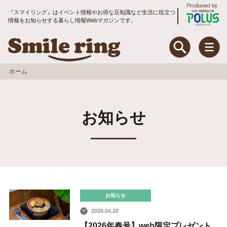
『スマイリング』はイベント情報やお得な豆知識など生活に役立つ
情報をお知らせする暮らし情報Webマガジンです。
Smile ring Produce
Smile ring
ホーム
特集
お知らせ
住まいのお手入れ&リフォーム
暮らしのお役立ちコラム
地域コミュニティ
トピックス
お知らせ
2026.04.20
入居者アンケート
【2026年春号】web限定プレゼント