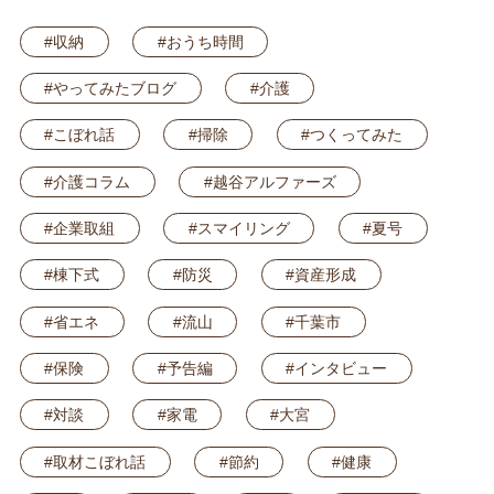
#収納
#おうち時間
#やってみたブログ
#介護
#こぼれ話
#掃除
#つくってみた
#介護コラム
#越谷アルファーズ
#企業取組
#スマイリング
#夏号
#棟下式
#防災
#資産形成
#省エネ
#流山
#千葉市
#保険
#予告編
#インタビュー
#対談
#家電
#大宮
#取材こぼれ話
#節約
#健康