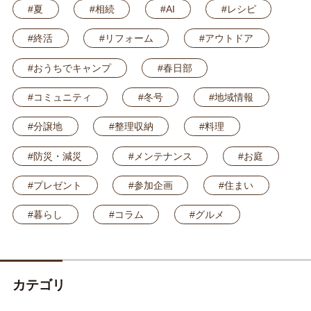
#夏
#相続
#AI
#レシピ
#終活
#リフォーム
#アウトドア
#おうちでキャンプ
#春日部
#コミュニティ
#冬号
#地域情報
#分譲地
#整理収納
#料理
#防災・減災
#メンテナンス
#お庭
#プレゼント
#参加企画
#住まい
#暮らし
#コラム
#グルメ
カテゴリ