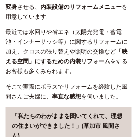
変身
させる、
内装設備のリフォームメニュー
を
用意しています。
最近では水回りや省エネ（太陽光発電・蓄電
池・インナーサッシ等）に関するリフォームに
加え、クロスの張り替えや照明の交換など
「映
Facebook
Instagram
YouTube
える空間」にするための内装リフォーム
をする
お客様も多くみられます。
そこで実際にポラスでリフォームを経験した風
間さんご夫婦に、
率直な感想
を伺いました。
「私たちのわがままを聞いてくれて、理想
の住まいができました！」(草加市 風間さ
ん)