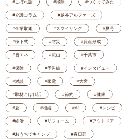
#こぼれ話
#掃除
#つくってみた
#介護コラム
#越谷アルファーズ
#企業取組
#スマイリング
#夏号
#棟下式
#防災
#資産形成
#省エネ
#流山
#千葉市
#保険
#予告編
#インタビュー
#対談
#家電
#大宮
#取材こぼれ話
#節約
#健康
#夏
#相続
#AI
#レシピ
#終活
#リフォーム
#アウトドア
#おうちでキャンプ
#春日部