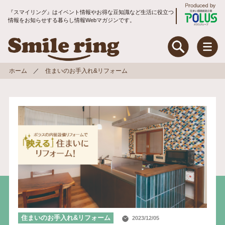
『スマイリング』はイベント情報やお得な豆知識など生活に役立つ
情報をお知らせする暮らし情報Webマガジンです。
Smile ring Produce
Smile ring
ホーム
住まいのお手入れ&リフォーム
特集
住まいのお手入れ&リフォーム
暮らしのお役立ちコラム
地域コミュニティ
トピックス
入居者アンケート
住まいのお手入れ&リフォーム
2023/12/05