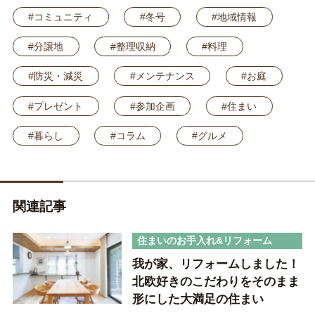
#コミュニティ
#冬号
#地域情報
#分譲地
#整理収納
#料理
#防災・減災
#メンテナンス
#お庭
#プレゼント
#参加企画
#住まい
#暮らし
#コラム
#グルメ
関連記事
住まいのお手入れ&リフォーム
我が家、リフォームしました！
北欧好きのこだわりをそのまま
形にした大満足の住まい