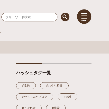
検索
ト
ハッシュタグ一覧
#収納
#おうち時間
#やってみたブログ
#介護
#こぼれ話
#掃除