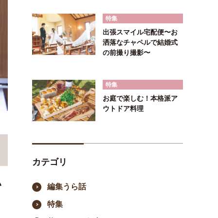
特集
出張スマイル宅配便〜お
洒落なチャペルで結婚式
の前撮り撮影〜
特集
お庭で楽しむ！本格派ア
ウトドア料理
入れ&リフォーム
立ちコラム
カテゴリ
ティ
い
編集うら話
特集