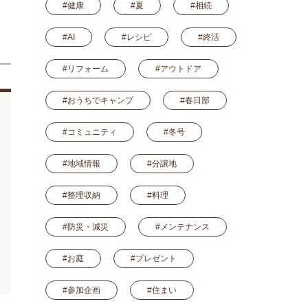
#健康
#夏
#相続
#AI
#レシピ
#終活
#リフォーム
#アウトドア
#おうちでキャンプ
#春日部
#コミュニティ
#冬号
#地域情報
#分譲地
#整理収納
#料理
#防災・減災
#メンテナンス
#お庭
#プレゼント
#参加企画
#住まい