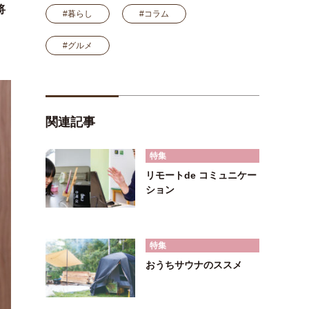
将
#暮らし
#コラム
#グルメ
関連記事
特集
リモートde コミュニケー
ション
特集
おうちサウナのススメ