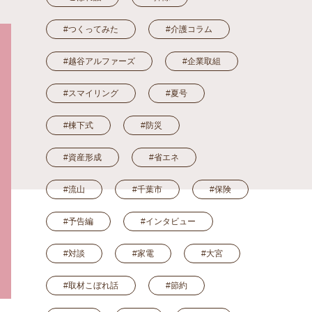
#つくってみた
#介護コラム
#越谷アルファーズ
#企業取組
#スマイリング
#夏号
#棟下式
#防災
#資産形成
#省エネ
#流山
#千葉市
#保険
#予告編
#インタビュー
#対談
#家電
#大宮
#取材こぼれ話
#節約