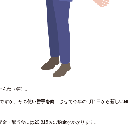
せんね（笑）。
ですが、その
使い勝手を向上
させて今年の1月1日から
新しいNI
・配当金には20.315％の
税金
がかかります。