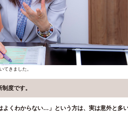
特集
住まいのお手
聞いてきました。
暮らしのお役
新制度です。
地域コミュニ
Smile ring
実はよくわからない…」という方は、実は意外と多
トピックス