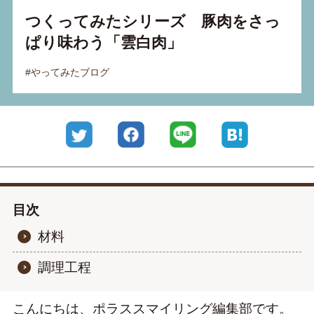
つくってみたシリーズ 豚肉をさっ
運営会社
ぱり味わう「雲白肉」
プライバシーポリシー
#やってみたブログ
Twitter
Facebook
LINE
はてなブッ
目次
材料
調理工程
こんにちは、ポラススマイリング編集部です。