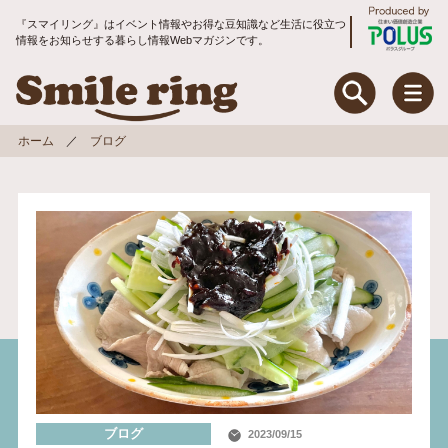
『スマイリング』はイベント情報やお得な豆知識など生活に役立つ
情報をお知らせする暮らし情報Webマガジンです。
Smile ring Produce
Smile ring
ホーム
ブログ
特集
住まいのお手入れ&リフォーム
暮らしのお役立ちコラム
地域コミュニティ
トピックス
入居者アンケート
ブログ
2023/09/15