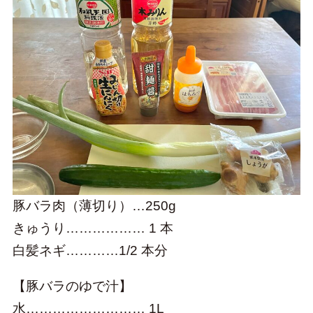
Facebook
Instagram
YouTube
豚バラ肉（薄切り）…250g
きゅうり……………… 1 本
白髪ネギ…………1/2 本分
【豚バラのゆで汁】
水……………………… 1L