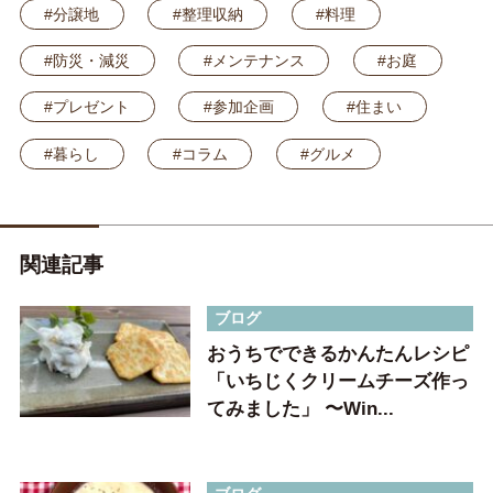
#分譲地
#整理収納
#料理
#防災・減災
#メンテナンス
#お庭
#プレゼント
#参加企画
#住まい
#暮らし
#コラム
#グルメ
関連記事
ブログ
おうちでできるかんたんレシピ
「いちじくクリームチーズ作っ
てみました」 〜Win...