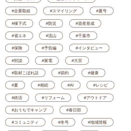
#企業取組
#スマイリング
#夏号
#棟下式
#防災
#資産形成
#省エネ
#流山
#千葉市
#保険
#予告編
#インタビュー
#対談
#家電
#大宮
#取材こぼれ話
#節約
#健康
#夏
#相続
#AI
#レシピ
#終活
#リフォーム
#アウトドア
#おうちでキャンプ
#春日部
#コミュニティ
#冬号
#地域情報