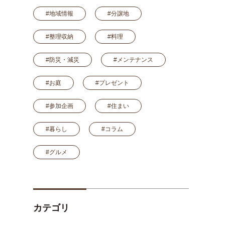
#地域情報
#分譲地
#整理収納
#料理
#防災・減災
#メンテナンス
#お庭
#プレゼント
#参加企画
#住まい
#暮らし
#コラム
#グルメ
カテゴリ