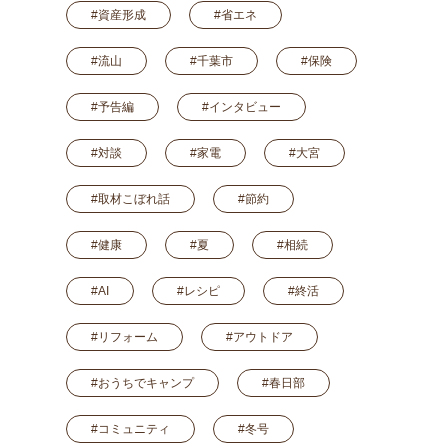
#資産形成
#省エネ
#流山
#千葉市
#保険
#予告編
#インタビュー
#対談
#家電
#大宮
#取材こぼれ話
#節約
#健康
#夏
#相続
#AI
#レシピ
#終活
#リフォーム
#アウトドア
#おうちでキャンプ
#春日部
#コミュニティ
#冬号