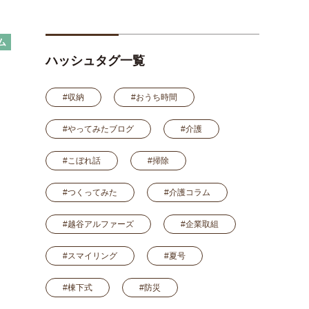
ム
ハッシュタグ一覧
#収納
#おうち時間
#やってみたブログ
#介護
#こぼれ話
#掃除
#つくってみた
#介護コラム
#越谷アルファーズ
#企業取組
#スマイリング
#夏号
#棟下式
#防災