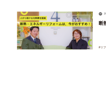
2
断
#リ