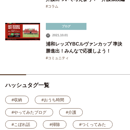
#コラム
運営会社
プライバシーポリシー
ブログ
2021.10.01
浦和レッズYBCルヴァンカップ 準決
勝進出！みんなで応援しよう！
#コミュニティ
ハッシュタグ一覧
#収納
#おうち時間
#やってみたブログ
#介護
#こぼれ話
#掃除
#つくってみた