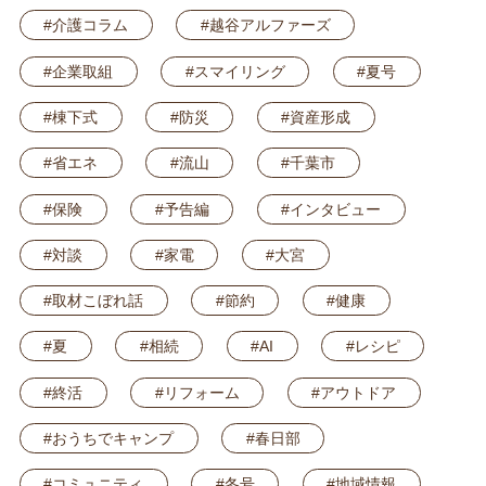
#介護コラム
#越谷アルファーズ
#企業取組
#スマイリング
#夏号
#棟下式
#防災
#資産形成
Facebook
Instagram
YouTube
#省エネ
#流山
#千葉市
#保険
#予告編
#インタビュー
#対談
#家電
#大宮
#取材こぼれ話
#節約
#健康
#夏
#相続
#AI
#レシピ
#終活
#リフォーム
#アウトドア
#おうちでキャンプ
#春日部
#コミュニティ
#冬号
#地域情報