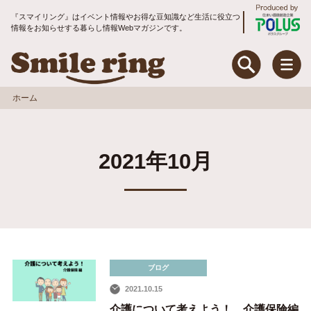
『スマイリング』はイベント情報やお得な豆知識など生活に役立つ
情報をお知らせする暮らし情報Webマガジンです。
Smile ring Produce
Smile ring
ホーム
特集
2021年10月
住まいのお手入れ&リフォーム
暮らしのお役立ちコラム
地域コミュニティ
トピックス
ブログ
2021.10.15
入居者アンケート
介護について考えよう！ 介護保険編