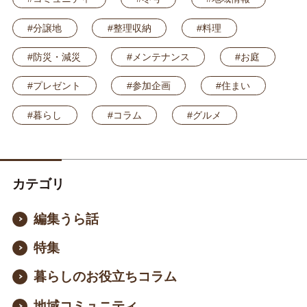
#分譲地
#整理収納
#料理
#防災・減災
#メンテナンス
#お庭
#プレゼント
#参加企画
#住まい
#暮らし
#コラム
#グルメ
カテゴリ
編集うら話
特集
暮らしのお役立ちコラム
地域コミュニティ