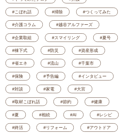
#こぼれ話
#掃除
#つくってみた
#介護コラム
#越谷アルファーズ
#企業取組
#スマイリング
#夏号
#棟下式
#防災
#資産形成
#省エネ
#流山
#千葉市
#保険
#予告編
#インタビュー
#対談
#家電
#大宮
#取材こぼれ話
#節約
#健康
#夏
#相続
#AI
#レシピ
#終活
#リフォーム
#アウトドア