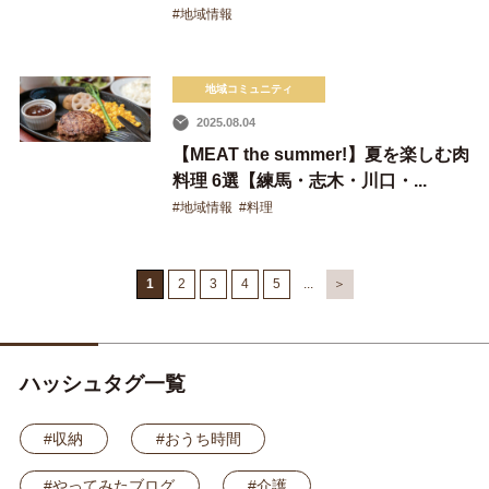
#地域情報
地域コミュニティ
2025.08.04
【MEAT the summer!】夏を楽しむ肉
料理 6選【練馬・志木・川口・...
#地域情報
#料理
1
2
3
4
5
...
＞
ハッシュタグ一覧
#収納
#おうち時間
#やってみたブログ
#介護