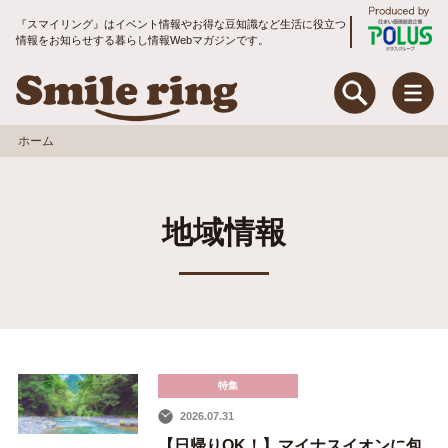
『スマイリング』はイベント情報やお得な豆知識など生活に役立つ
情報をお知らせする暮らし情報Webマガジンです。
Smile ring Produce
Smile ring
ホーム
特集
地域情報
住まいのお手入れ&リフォーム
暮らしのお役立ちコラム
地域コミュニティ
トピックス
特集
2026.07.31
入居者アンケート
【日帰りOK！】マイナスイオンに包