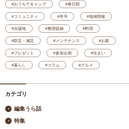
#おうちでキャンプ
#春日部
#コミュニティ
#冬号
#地域情報
#分譲地
#整理収納
#料理
#防災・減災
#メンテナンス
#お庭
#プレゼント
#参加企画
#住まい
#暮らし
#コラム
#グルメ
カテゴリ
編集うら話
特集