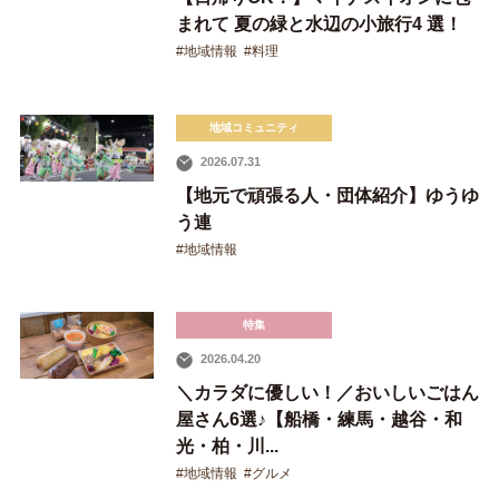
まれて 夏の緑と水辺の小旅行4 選！
運営会社
#地域情報
#料理
プライバシーポリシー
地域コミュニティ
2026.07.31
【地元で頑張る人・団体紹介】ゆうゆ
う連
#地域情報
特集
2026.04.20
＼カラダに優しい！／おいしいごはん
屋さん6選♪【船橋・練馬・越谷・和
光・柏・川...
#地域情報
#グルメ