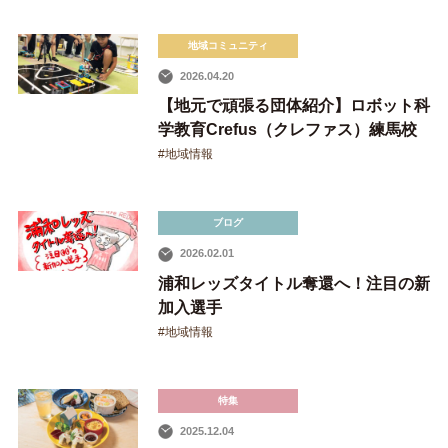
地域コミュニティ
2026.04.20
【地元で頑張る団体紹介】ロボット科
学教育Crefus（クレファス）練馬校
#地域情報
ブログ
Facebook
Instagram
YouTube
2026.02.01
浦和レッズタイトル奪還へ！注目の新
加入選手
#地域情報
特集
2025.12.04