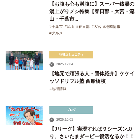
【お腹も心も満腹に】スーパー銭湯の
湯上がりメシ特集【春日部・大宮・流
山・千葉市...
#千葉市
#流山
#春日部
#大宮
#地域情報
#グルメ
地域コミュニティ
2025.12.04
【地元で頑張る人・団体紹介】ケケイ
ッソドリブル塾 西船橋校
#地域情報
ブログ
2025.10.01
【Jリーグ】実現すれば９シーズンぶ
り、さいたまダービー復活なるか！！