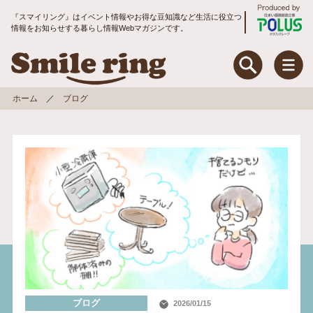
『スマイリング』はイベント情報やお得な豆知識など生活に役立つ
情報をお知らせする暮らし情報Webマガジンです。
Smile ring Produce
Smile ring
ホーム
ブログ
特集
住まいのお手入れ&リフォーム
暮らしのお役立ちコラム
地域コミュニティ
トピックス
入居者アンケート
ブログ
2026/01/15