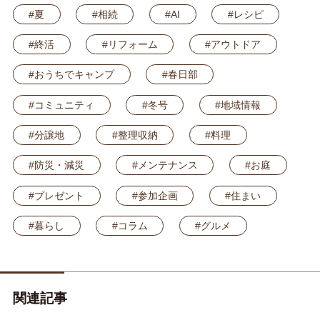
#夏
#相続
#AI
#レシピ
#終活
#リフォーム
#アウトドア
#おうちでキャンプ
#春日部
#コミュニティ
#冬号
#地域情報
#分譲地
#整理収納
#料理
#防災・減災
#メンテナンス
#お庭
#プレゼント
#参加企画
#住まい
#暮らし
#コラム
#グルメ
関連記事