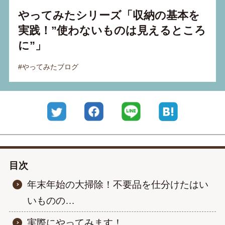
やってみたシリーズ「収納の基本を
運営会社
実践！”使わないものは見えるところ
プライバシーポリシー
に”」
#やってみたブログ
Twitter
Facebook
LINE
はてなブッ
目次
年末年始の大掃除！不要品を仕分けたはい
いものの…
実際にやってみます！