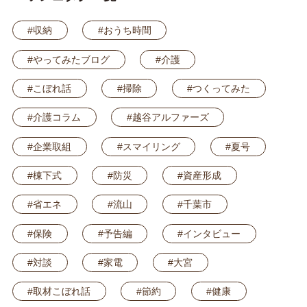
#収納
#おうち時間
#やってみたブログ
#介護
#こぼれ話
#掃除
#つくってみた
#介護コラム
#越谷アルファーズ
#企業取組
#スマイリング
#夏号
#棟下式
#防災
#資産形成
#省エネ
#流山
#千葉市
#保険
#予告編
#インタビュー
#対談
#家電
#大宮
#取材こぼれ話
#節約
#健康