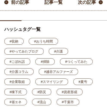
記事一覧
前の記事
次の記事
ハッシュタグ一覧
#収納
#おうち時間
#やってみたブログ
#介護
#こぼれ話
#掃除
#つくってみた
#介護コラム
#越谷アルファーズ
#企業取組
#スマイリング
#夏号
#棟下式
#防災
#資産形成
#省エネ
#流山
#千葉市