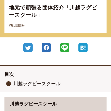
地元で頑張る団体紹介「川越ラグビ
運営会社
ースクール」
プライバシーポリシー
#地域情報
Twitter
Facebook
LINE
はてなブッ
目次
川越ラグビースクール
川越ラグビースクール