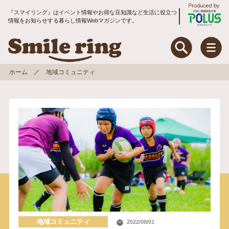
『スマイリング』はイベント情報やお得な豆知識など生活に役立つ
情報をお知らせする暮らし情報Webマガジンです。
Smile ring Produce
Smile ring
ホーム
地域コミュニティ
特集
住まいのお手入れ&リフォーム
暮らしのお役立ちコラム
地域コミュニティ
トピックス
入居者アンケート
地域コミュニティ
2022/08/01