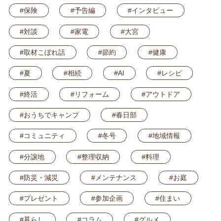
#保険
#予告編
#インタビュー
#対談
#家電
#大宮
#取材こぼれ話
#節約
#健康
#夏
#相続
#AI
#レシピ
#終活
#リフォーム
#アウトドア
#おうちでキャンプ
#春日部
#コミュニティ
#冬号
#地域情報
#分譲地
#整理収納
#料理
#防災・減災
#メンテナンス
#お庭
#プレゼント
#参加企画
#住まい
#暮らし
#コラム
#グルメ